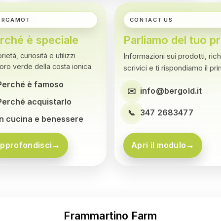
ERGAMOT
CONTACT US
rché è speciale
Parliamo del tuo p
rietà, curiosità e utilizzi
Informazioni sui prodotti, ric
’oro verde della costa ionica.
scrivici e ti rispondiamo il pr
erché è famoso
info@bergold.it
✉️
erché acquistarlo
347 2683477
📞
n cucina e benessere
pprofondisci
→
Apri il modulo
→
Frammartino Farm