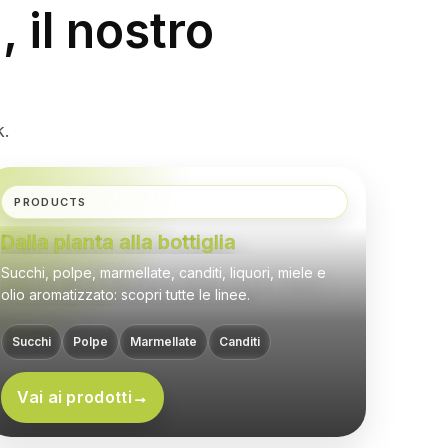
ON
, il nostro
AMOT
k.
PRODUCTS
Dalla pianta alla bottiglia
Succhi, polpe, marmellate, canditi, liquori, miele e
olio aromatizzato: scopri tutte le linee.
Succhi
Polpe
Marmellate
Canditi
Vai ai prodotti
→