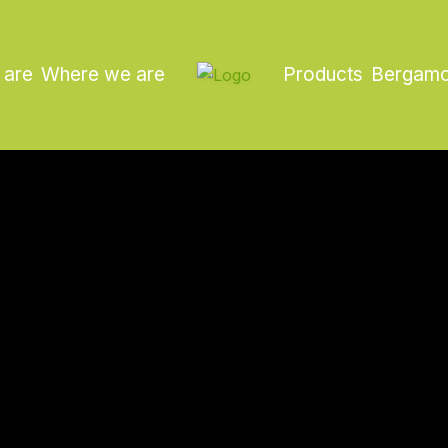
 are
Where we are
Products
Bergamo