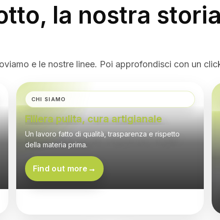
AN TRADITI
tto, la nostra storia
WITH BERG
oviamo e le nostre linee. Poi approfondisci con un clic
CHI SIAMO
Filiera pulita, cura artigianale
Un lavoro fatto di qualità, trasparenza e rispetto
della materia prima.
Find out more
→