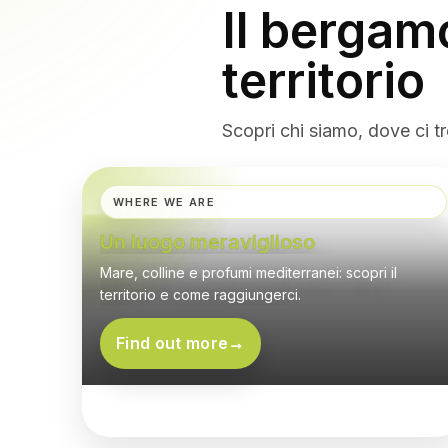
CALABRI
Il bergamo
territorio
SCENTED 
Scopri chi siamo, dove ci tr
WHERE WE ARE
Un luogo meraviglioso
Mare, colline e profumi mediterranei: scopri il
territorio e come raggiungerci.
Find out more
→