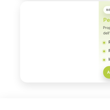
B
Pe
Prop
dell
P
P
I
A