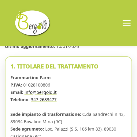
Skip
to
content
PRIVACY POLICY
Ultimo aggiornamento:
10/01/2026
1. TITOLARE DEL TRATTAMENTO
Frammartino Farm
P.IVA:
01028100806
Email:
info@bergold.it
Telefono:
347 2683477
Sede impianto di trasformazione:
C.da Sandrechi n.43,
89034 Bovalino M.na (RC)
Sede agrumeto:
Loc. Palazzi (S.S. 106 km 83), 89030
Casignana (RC)