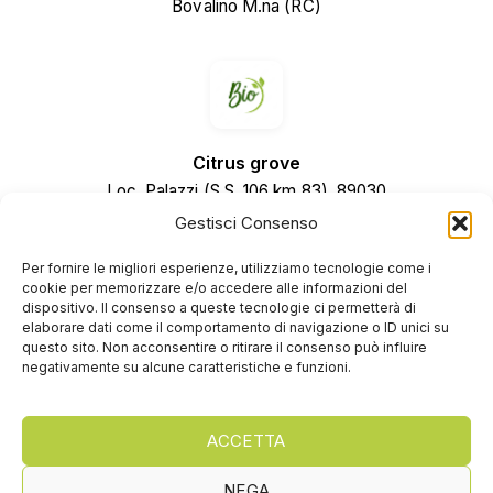
Bovalino M.na (RC)
Citrus grove
Loc. Palazzi (S.S. 106 km 83), 89030
Casignana (RC)
Gestisci Consenso
Per fornire le migliori esperienze, utilizziamo tecnologie come i
Organic Certificate
cookie per memorizzare e/o accedere alle informazioni del
dispositivo. Il consenso a queste tecnologie ci permetterà di
elaborare dati come il comportamento di navigazione o ID unici su
Download certificate
questo sito. Non acconsentire o ritirare il consenso può influire
negativamente su alcune caratteristiche e funzioni.
Our brochure
Download brochure
ACCETTA
NEGA